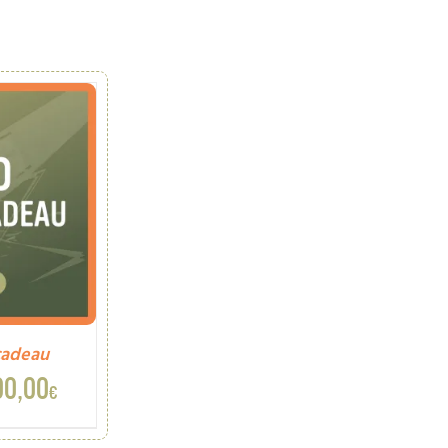
cadeau
Plage
00,00
€
de
prix :
10,00€