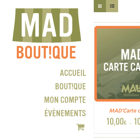
Passer
au
contenu
ACCUEIL
BOUT!QUE
MON COMPTE
MAD’Carte 
ÉVÉNEMENTS
10,00
1
€
–