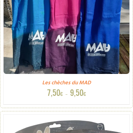
Les chèches du MAD
Plage
7,50
9,50
€
€
–
de
prix :
7,50€
à
9,50€